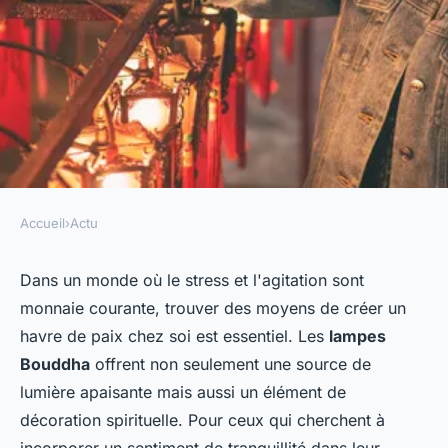
Accueil
›
Actu
ACTU
La lumière de la sagesse :
Dans un monde où le stress et l'agitation sont
monnaie courante, trouver des moyens de créer un
découvrez les lampes Bouddha
havre de paix chez soi est essentiel. Les
lampes
Bouddha
offrent non seulement une source de
ozanne
•
19 novembre 2023
•
2 min de lecture
lumière apaisante mais aussi un élément de
décoration spirituelle. Pour ceux qui cherchent à