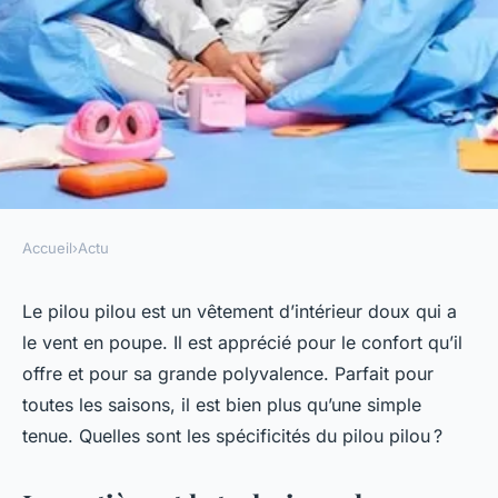
Accueil
›
Actu
ACTU
Quelles sont les spécificités
Le pilou pilou est un vêtement d’intérieur doux qui a
le vent en poupe. Il est apprécié pour le confort qu’il
d'un pilou pilou ?
offre et pour sa grande polyvalence. Parfait pour
toutes les saisons, il est bien plus qu’une simple
ozanne
•
12 octobre 2023
•
2 min de lecture
tenue. Quelles sont les spécificités du pilou pilou ?