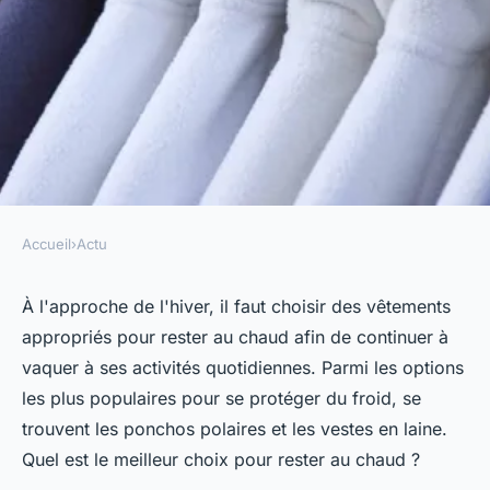
Accueil
›
Actu
ACTU
Ponchos polaires vs vestes en
À l'approche de l'hiver, il faut choisir des vêtements
appropriés pour rester au chaud afin de continuer à
laine : quel est le meilleur
vaquer à ses activités quotidiennes. Parmi les options
choix pour rester au chaud ?
les plus populaires pour se protéger du froid, se
trouvent les ponchos polaires et les vestes en laine.
ozanne
•
12 octobre 2023
•
2 min de lecture
Quel est le meilleur choix pour rester au chaud ?