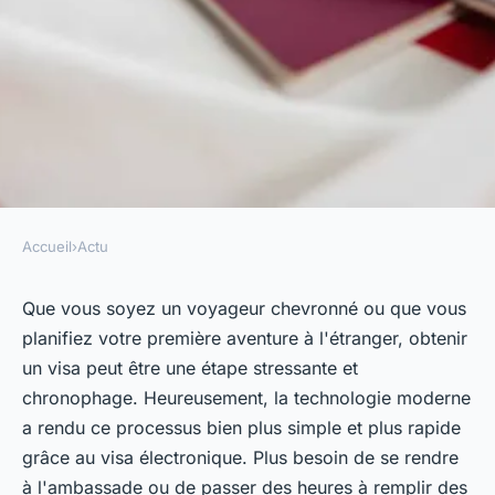
Accueil
›
Actu
ACTU
La technologie au service des
Que vous soyez un voyageur chevronné ou que vous
planifiez votre première aventure à l'étranger, obtenir
voyageurs : Comment obtenir
un visa peut être une étape stressante et
son visa électroniquement en
chronophage. Heureusement, la technologie moderne
quelques clics ?
a rendu ce processus bien plus simple et plus rapide
grâce au visa électronique. Plus besoin de se rendre
ozanne
•
31 août 2023
•
2 min de lecture
à l'ambassade ou de passer des heures à remplir des