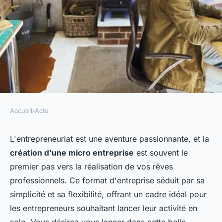
Accueil
›
Actu
ACTU
Créer une micro entreprise
L'entrepreneuriat est une aventure passionnante, et la
création d'une micro entreprise
est souvent le
ozanne
•
16 février 2024
•
2 min de lecture
premier pas vers la réalisation de vos rêves
professionnels. Ce format d'entreprise séduit par sa
simplicité et sa flexibilité, offrant un cadre idéal pour
les entrepreneurs souhaitant lancer leur activité en