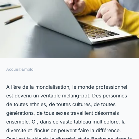
Accueil
›
Emploi
EMPLOI
L'importance de la diversité et
A l’ère de la mondialisation, le monde professionnel
est devenu un véritable melting-pot. Des personnes
de l'inclusion dans le milieu
de toutes ethnies, de toutes cultures, de toutes
professionnel
générations, de tous sexes travaillent désormais
ensemble. Or, dans ce vaste tableau multicolore, la
ozanne
•
3 décembre 2023
•
5 min de lecture
diversité et l’inclusion peuvent faire la différence.